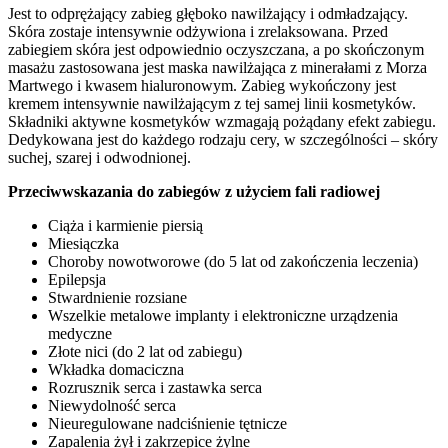
Jest to odprężający zabieg głęboko nawilżający i odmładzający.
Skóra zostaje intensywnie odżywiona i zrelaksowana. Przed
zabiegiem skóra jest odpowiednio oczyszczana, a po skończonym
masażu zastosowana jest maska nawilżająca z minerałami z Morza
Martwego i kwasem hialuronowym. Zabieg wykończony jest
kremem intensywnie nawilżającym z tej samej linii kosmetyków.
Składniki aktywne kosmetyków wzmagają pożądany efekt zabiegu.
Dedykowana jest do każdego rodzaju cery, w szczególności – skóry
suchej, szarej i odwodnionej.
Przeciwwskazania do zabiegów z użyciem fali radiowej
Ciąża i karmienie piersią
Miesiączka
Choroby nowotworowe (do 5 lat od zakończenia leczenia)
Epilepsja
Stwardnienie rozsiane
Wszelkie metalowe implanty i elektroniczne urządzenia
medyczne
Złote nici (do 2 lat od zabiegu)
Wkładka domaciczna
Rozrusznik serca i zastawka serca
Niewydolność serca
Nieuregulowane nadciśnienie tętnicze
Zapalenia żył i zakrzepice żylne