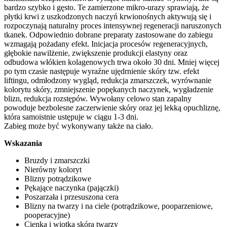
bardzo szybko i gęsto. Te zamierzone mikro-urazy sprawiają, że
płytki krwi z uszkodzonych naczyń krwionośnych aktywują się i
rozpoczynają naturalny proces intensywnej regeneracji naruszonych
tkanek. Odpowiednio dobrane preparaty zastosowane do zabiegu
wzmagają pożadany efekt. Inicjacja procesów regeneracyjnych,
głębokie nawilżenie, zwiększenie produkcji elastyny oraz
odbudowa włókien kolagenowych trwa około 30 dni. Mniej więcej
po tym czasie następuje wyraźne ujędrnienie skóry tzw. efekt
liftingu, odmłodzony wygląd, redukcja zmarszczek, wyrównanie
kolorytu skóry, zmniejszenie popękanych naczynek, wygładzenie
blizn, redukcja rozstępów. Wywołany celowo stan zapalny
powoduje bezbolesne zaczerwienie skóry oraz jej lekką opuchliznę,
która samoistnie ustępuje w ciągu 1-3 dni.
Zabieg może być wykonywany także na ciało.
Wskazania
Bruzdy i zmarszczki
Nierówny koloryt
Blizny potrądzikowe
Pękające naczynka (pajączki)
Poszarzała i przesuszona cera
Blizny na twarzy i na ciele (potrądzikowe, pooparzeniowe,
pooperacyjne)
Cienka i wiotka skóra twarzy