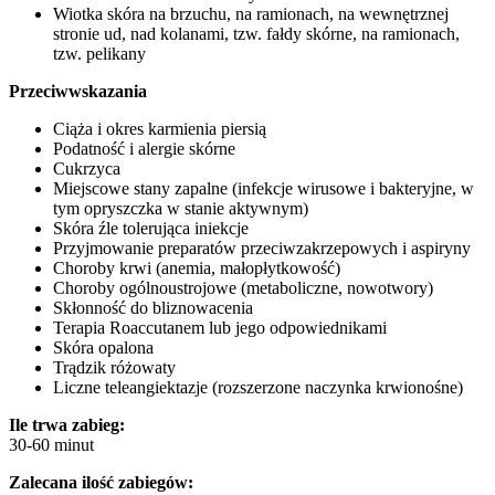
Wiotka skóra na brzuchu, na ramionach, na wewnętrznej
stronie ud, nad kolanami, tzw. fałdy skórne, na ramionach,
tzw. pelikany
Przeciwwskazania
Ciąża i okres karmienia piersią
Podatność i alergie skórne
Cukrzyca
Miejscowe stany zapalne (infekcje wirusowe i bakteryjne, w
tym opryszczka w stanie aktywnym)
Skóra źle tolerująca iniekcje
Przyjmowanie preparatów przeciwzakrzepowych i aspiryny
Choroby krwi (anemia, małopłytkowość)
Choroby ogólnoustrojowe (metaboliczne, nowotwory)
Skłonność do bliznowacenia
Terapia Roaccutanem lub jego odpowiednikami
Skóra opalona
Trądzik różowaty
Liczne teleangiektazje (rozszerzone naczynka krwionośne)
Ile trwa zabieg:
30-60 minut
Zalecana ilość zabiegów: