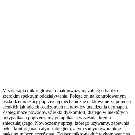
Mezoterapia mikroigłowa to małoinwazyjny zabieg o bardzo
szerokim spektrum oddziaływania. Polega on na kontrolowanym
uszkodzeniu skóry poprzez jej mechaniczne nakłuwanie za pomocą
cienkich jak igiełek osadzonych na głowicy urządzenia dermapen.
Zabieg może powodować lekki dyskomfort, dlatego w niektórych
przypadkach poprzedzamy go aplikacją wcześniej kremu
znieczulającego. Nowoczesny sprzęt, którego używamy, zapewnia
pełną kontrolę nad całym zabiegiem, a tym samym gwarantuje
maksimum bezpieczeństwa. Tysiące mikro-nakłuć wykonywane są