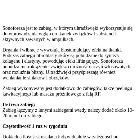
Sonoforeza jest to zabieg, w którym ultradźwięki wykorzystuje się
do wprowadzania wgłąb do tkanek związków i substancji
aktywnych zawartych w ampułkach.
Drgania i wibracje wywołują biostumulujący efekt na tkanki.
Podczas zabiegu fibroblasty skóry są pobudzane do syntezy
kolagenu i elastyny, powodując efekt liftingujący. Sonoforeza
pobudza mikrokrążenie, zwiększa drożność naczyń włosowatych
oraz rozluźnia blizny. Ultradźwięki przyśpieszają również
wchłanianie siniaków i obrzęków.
Zabieg wykonywany jest dodatkowo do zabiegów, także peelingu
kawitacyjnego lub masażu próżniowego z falą RF.
Ile trwa zabieg:
Zabieg łączymy z innymi zabiegami wtedy należy dodać około 10-
20 minut do zabiegu.
Częstotliwość 1 raz w tygodniu
Dokładna ilość jest ustalana indywidualnie w zależności od