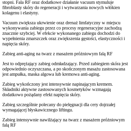
stopni. Fala RF oraz dodatkowe działanie vacuum stymuluje
fibroblasty skóry do regeneracji i wytwarzania nowych włókien
kolagenu i elastyny.
Vacuum zwiększa ukrwienie oraz drenaż limfatyczny w miejscu
wykonywania zabiegu przez co procesy regeneracyjne zachodzą
znacznie szybciej. W efekcie wykonanego zabiegu dochodzi do
wypełnienia zmarszczek oraz zwiększenia gęstości, elastyczności i
napięcia skóry.
Zabieg anti-aging na twarz z masażem próżniowym falą RF
Jest to odprężający zabieg odmładzający. Przed zabiegiem skóra jest
odpowiednio oczyszczana, a po skończonym masażu zastosowana
jest ampułka, maska algowa lub kremowa anti-aging.
Zabieg wykończony jest intensywnie napinającym kremem.
Składniki aktywne zastosowanych kosmetyków wzmagają
dodatkowo pożądany efekt napięcia skóry.
Zabieg szczególnie polecany do pielęgnacji dla cery dojrzałej
wymagającej błyskawicznego liftingu.
Zabieg intensywnie nawilżający na twarz z masażem próżniowym
falą RF