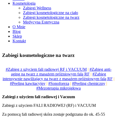
Kosmetologia
Zabiegi Wellness
Zabiegi kosmetologiczne na ciało
Zabiegi kosmetologiczne na twarz
Medycyna Estetyczna
O Mnie
Blog
Sklep
Kontakt
Zabiegi kosmetologiczne
na twarz
#Zabieg z użyciem fali radiowej RF i VACUUM
|
#Zabieg anti-
aging na twarz z masażem próżniowym falą RF
|
#Zabieg
intensywnie nawilżający na twarz z masażem próżniowym falą RF
|
#Peeling kawitacyjny
|
#Sonoforeza
|
#Peeling chemiczny
|
#Mezoterapia mikroigłowa
Zabiegi z użyciem fali radiowej i Vacuum
Zabiegi z użyciem FALI RADIOWEJ (RF) i VACUUM
Za pomocą fali radiowej skóra zostaje podgrzana do ok. 45-55