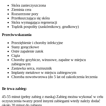
Skóra zanieczyszczona
Ziemista cera
Rozszerzone pory
Przetłuszczająca się skóra
Skóra wymagająca regeneracji
Trądzik pospolity (zaskórnikowy, grudkowy)
Przeciwwskazania
Przeziębienie i choroby infekcyjne
Stany gorączkowe
Ostre zapalenie zatok
Ciąża
Choroby grzybicze, wirusowe, zapalne w miejscu
zabiegowym
Zastawka serca, rozrusznik
Implanty metalowe w miejscu zabiegowym
Choroba nowotworowa (do 5 lat od zakończenia leczenia
Ile trwa zabieg:
45-55 minut (pełny zabieg z maską) Zabieg można wykonać w celu
oczyszczenia twarzy przed innymi zabiegami wtedy należy dodać
około 20 minut do zabiegu.