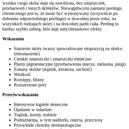
wyniku czego skóra staje się nawilżona, bez zmarszczek,
przebarwień i innych defektów. Niewątpliwymi zaletami peelingu
chemicznego jest to, że może być wykonywany (oczywiście po
dobraniu odpowiedniego peelingu) w dowolnej porze roku, na
wszystkich rodzajach skóry i na dowolnej partii ciała. Peeling to
bardzo szybki zabieg, któr daje natychmiastowe efekty.
Wskazania
Starzenie skóry twarzy spowodowane ekspozycją na słońce
(fotostarzenie)
Cienkie zmarszczki i zmarszczki mimiczne
Plamy pigmentacyjne (przebarwienia starcze, melasma, piegi)
Zmiany skórne (trądzik, keratoza, suchość)
Wiotkość
Rozstępy, blizny
Rozszerzone pory
Przeciwwskazania
Intensywne kąpiele słoneczne
Opalanie w solarium
Trądzik, krosty, torbiele
Podrażnienia, w tym nadżerki, otarcia, przeczosy
Przewlekłe choroby dermatologiczne